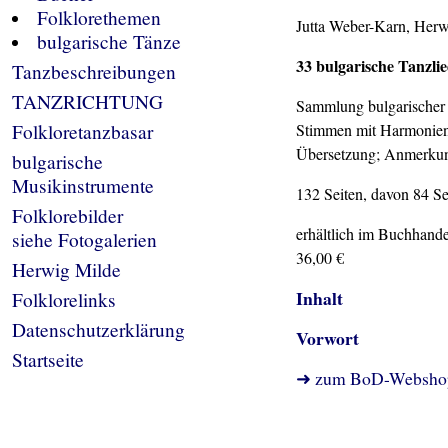
Folklorethemen
Jutta Weber-Karn, Herw
bulgarische Tänze
33 bulgarische Tanzli
Tanzbeschreibungen
TANZRICHTUNG
Sammlung bulgarischer 
Folkloretanzbasar
Stimmen mit Harmonien; 
Übersetzung; Anmerkun
bulgarische
Musikinstrumente
132 Seiten, davon 84 S
Folklorebilder
erhältlich im Buchhande
siehe Fotogalerien
36,00 €
Herwig Milde
Inhalt
Folklorelinks
Datenschutzerklärung
Vorwort
Startseite
➜ zum BoD-Websho