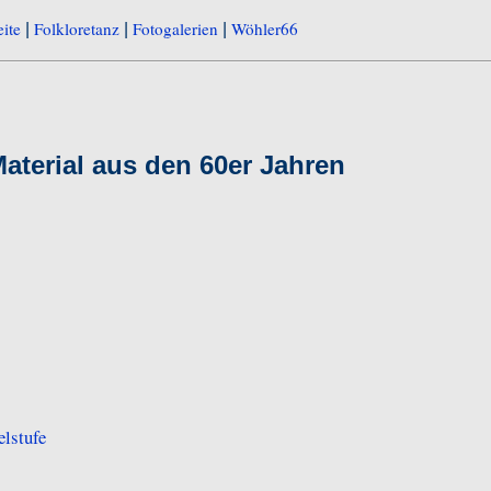
eite
Folkloretanz
Fotogalerien
Wöhler66
|
|
|
Material aus den 60er Jahren
lstufe