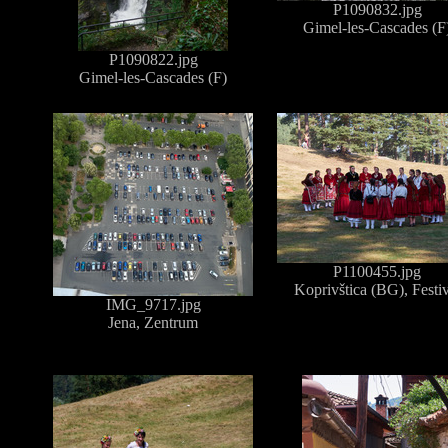
P1090832.jpg
Gimel-les-Cascades (F
P1090822.jpg
Gimel-les-Cascades (F)
P1100455.jpg
Koprivštica (BG), Festiv
IMG_9717.jpg
Jena, Zentrum