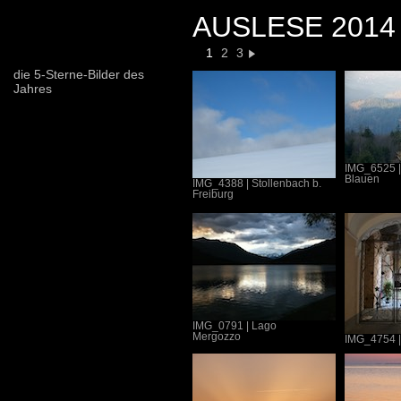
AUSLESE 2014
1
2
3
die 5-Sterne-Bilder des
Jahres
IMG_6525
Blauen
IMG_4388
|
Stollenbach b.
Freiburg
IMG_0791
|
Lago
Mergozzo
IMG_4754